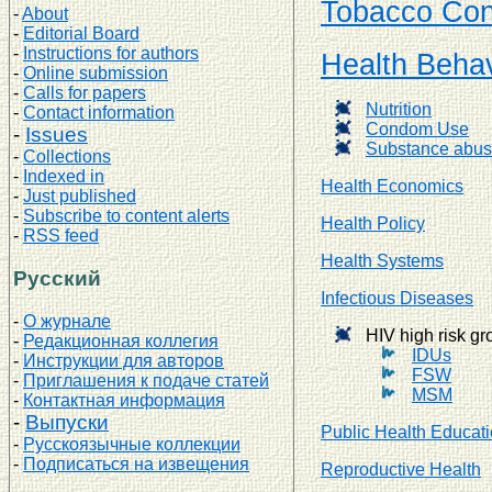
Tobacco Con
-
About
-
Editorial Board
-
Instructions for authors
Health Behav
-
Online submission
-
Calls for papers
Nutrition
-
Contact information
Condom Use
-
Issues
Substance abu
-
Collections
-
Indexed in
Health Economics
-
Just published
-
Subscribe to content alerts
Health Policy
-
RSS feed
Health Systems
Русский
Infectious Diseases
-
О журнале
HIV high risk g
-
Редакционная коллегия
IDUs
-
Инструкции для авторов
FSW
-
Приглашения к подаче статей
MSM
-
Контактная информация
-
Выпуски
Public Health Educat
-
Русскоязычные коллекции
-
Подписаться на извещения
Reproductive Health