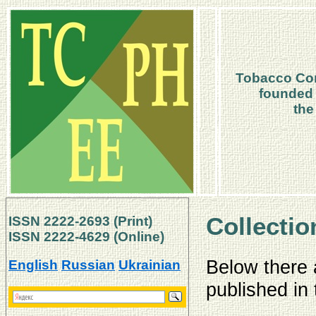
Tobacco Con
founded 
the
Collectio
ISSN 2222-2693 (Print)
ISSN 2222-4629
(Online)
Below there 
English
Russian
Ukrainian
published in