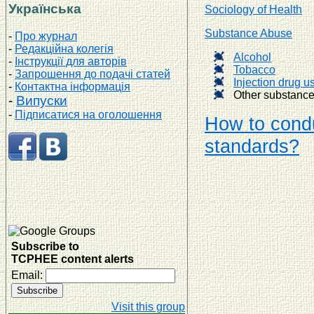
Українська
Sociology of Health
Substance Abuse
-
Про журнал
-
Редакційна колегія
Alcohol
-
Інструкції для авторів
Tobacco
-
Запрошення до подачі статей
Injection drug u
-
Контактна інформація
Other substanc
-
Випуски
-
Підписатися на оголошення
How to condu
standards?
Subscribe to
TCPHEE content alerts
Email:
Visit this group