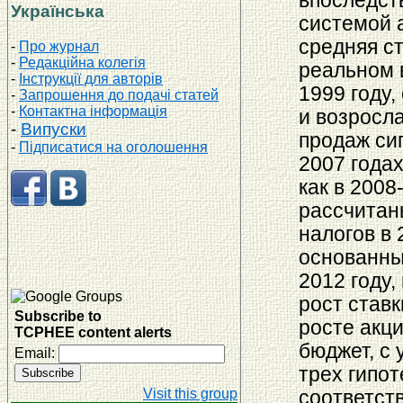
впоследст
Українська
системой 
средняя ст
-
Про журнал
-
Редакційна колегія
реальном 
-
Інструкції для авторів
1999 году,
-
Запрошення до подачі статей
-
Контактна інформація
и возросла
-
Випуски
продаж сиг
-
Підписатися на оголошення
2007 годах
как в 2008
рассчитан
налогов в 
основанны
2012 году,
рост ставк
Subscribe to
росте акци
TCPHEE content alerts
бюджет, с 
Email:
трех гипо
Visit this group
соответст