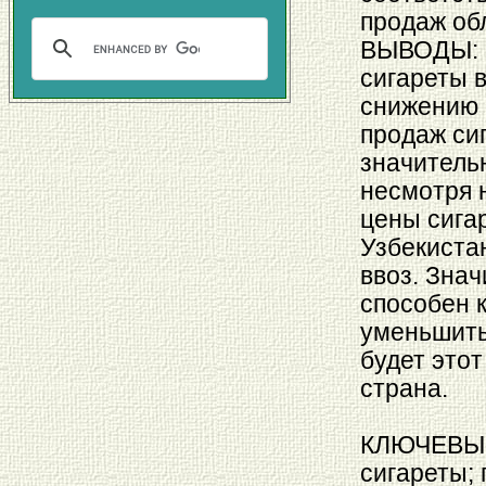
продаж об
ВЫВОДЫ: С
сигареты в
снижению 
продаж сиг
значитель
несмотря н
цены сига
Узбекиста
ввоз. Знач
способен 
уменьшить
будет это
страна.
КЛЮЧЕВЫЕ 
сигареты; 