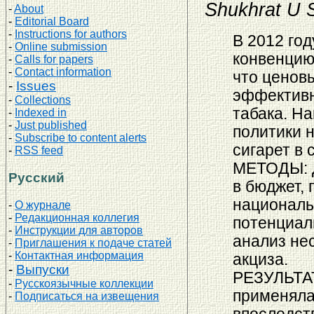
Shukhrat U 
-
About
-
Editorial Board
-
Instructions for authors
В 2012 го
-
Online submission
конвенцию 
-
Calls for papers
-
Contact information
что ценов
-
Issues
эффективн
-
Collections
табака. Н
-
Indexed in
-
Just published
политики 
-
Subscribe to content alerts
сигарет в 
-
RSS feed
МЕТОДЫ: Д
Русский
в бюджет, 
националь
-
О журнале
-
Редакционная коллегия
потенциал
-
Инструкции для авторов
анализ не
-
Приглашения к подаче статей
-
Контактная информация
акциза.
-
Выпуски
РЕЗУЛЬТАТ
-
Русскоязычные коллекции
применяла
-
Подписаться на извещения