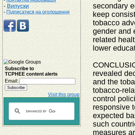
secondary e
-
Випуски
-
Підписатися на оголошення
keep consis
tobacco adve
gender and 
related heal
lower educa
CONCLUSIONS
Subscribe to
revealed de
TCPHEE content alerts
and the toba
Email:
tobacco-rela
Visit this group
control poli
responsive t
expected bas
such countr
measures are