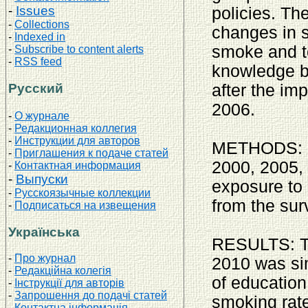
-
Issues
policies. Th
-
Collections
changes in 
-
Indexed in
smoke and to
-
Subscribe to content alerts
-
RSS feed
knowledge b
Русский
after the im
2006.
-
О журнале
-
Редакционная коллегия
-
Инструкции для авторов
METHODS: Pr
-
Приглашения к подаче статей
2000, 2005,
-
Контактная информация
-
Выпуски
exposure to
-
Русскоязычные коллекции
from the su
-
Подписаться на извещения
Українська
RESULTS: Th
-
Про журнал
2010 was sim
-
Редакційна колегія
of education
-
Інструкції для авторів
-
Запрошення до подачі статей
smoking rat
-
Контактна інформація