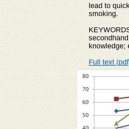
lead to quic
smoking.
KEYWORDS: 
secondhand 
knowledge; e
Full text (pdf