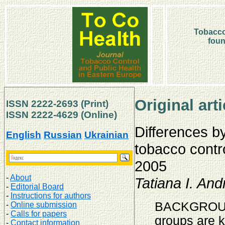
Tobacco
foun
Original arti
ISSN 2222-2693 (Print)
ISSN 2222-4629
(Online)
Differences b
English
Russian
Ukrainian
tobacco contr
2005
-
About
Tatiana I. A
-
Editorial Board
-
Instructions for authors
BACKGROUND
-
Online submission
-
Calls for papers
groups are k
-
Contact information