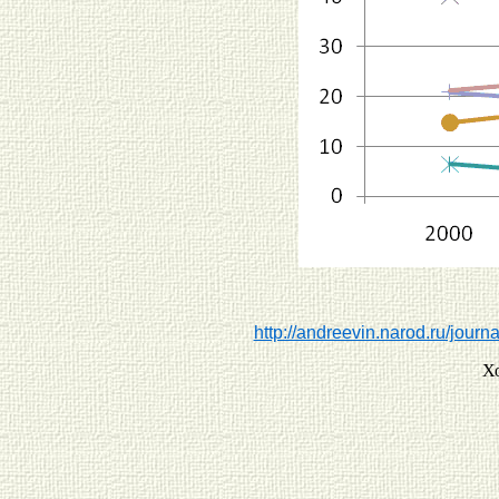
http://andreevin.narod.ru/journa
Х