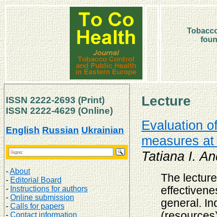
Tobacco
foun
Lecture
ISSN 2222-2693 (Print)
ISSN 2222-4629
(Online)
Evaluation o
English
Russian
Ukrainian
measures at 
Tatiana I. A
-
About
The lecture
-
Editorial Board
-
Instructions for authors
effectivene
-
Online submission
general. In
-
Calls for papers
(resources)
-
Contact information