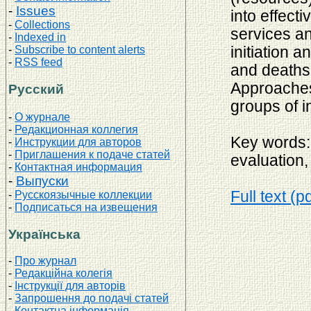
-
Issues
into effect
-
Collections
services a
-
Indexed in
-
Subscribe to content alerts
initiation 
-
RSS feed
and deaths
Approaches 
Русский
groups of i
-
О журнале
-
Редакционная коллегия
Key words: 
-
Инструкции для авторов
-
Приглашения к подаче статей
evaluation,
-
Контактная информация
-
Выпуски
Full text (p
-
Русскоязычные коллекции
-
Подписаться на извещения
Українська
-
Про журнал
-
Редакційна колегія
-
Інструкції для авторів
-
Запрошення до подачі статей
-
Контактна інформація