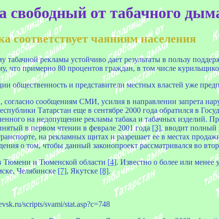
а свободный от табачного дым
ка соответствует чаяниям населения
у табачной рекламы устойчиво дает результаты в пользу поддер
му, что примерно 80 процентов граждан, в том числе курильщиков
ции общественность и представители местных властей уже предп
н, согласно сообщениям СМИ, усилия в направлении запрета на
 Республики Татарстан еще в сентябре 2000 года обратился в Г
ленного на недопущение рекламы табака и табачных изделий. Пр
инятый в первом чтении в феврале 2001 года
[3]
, вводит полный 
ранспорте, на рекламных щитах и разрешает ее в местах продаж
ения о том, чтобы данный законопроект рассматривался во втор
 в Тюмени и Тюменской области
[4]
. Известно о более или мене
мске, Челябинске
[7]
, Якутске
[8]
.
sk.ru/scripts/svami/stat.asp?c=748