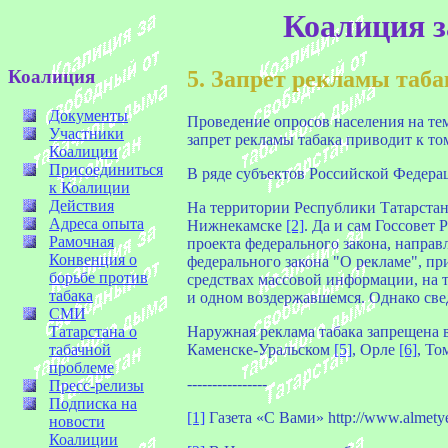
Коалиция з
Коалиция
5. Запрет рекламы таба
Документы
Проведение опросов населения на тем
Участники
запрет рекламы табака приводит к то
Коалиции
Присоединиться
В ряде субъектов Российской Федера
к Коалиции
Действия
На территории Республики Татарста
Адреса опыта
Нижнекамске
[2]
. Да и сам Госсовет
Рамочная
проекта федерального закона, направ
Конвенция о
федерального закона "О рекламе", пр
борьбе против
средствах массовой информации, на т
табака
и одном воздержавшемся. Однако свед
СМИ
Татарстана о
Наружная реклама табака запрещена
табачной
Каменске-Уральском
[5]
, Орле
[6]
, То
проблеме
----------------
Пресс-релизы
Подписка на
[1]
Газета «С Вами» http://www.almetyev
новости
Коалиции