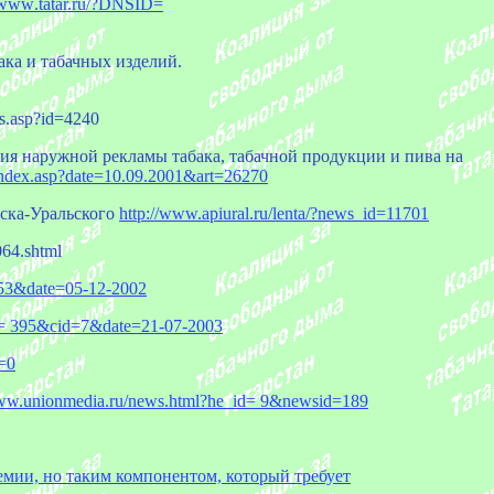
//www
.tatar.ru/?DNSID=
ака и табачных изделий.
s.asp?id=4240
ия наружной рекламы табака, табачной продукции и пива на
g/index.asp?date=10.09.2001&art=26270
нска-Уральского
http://www.apiural.ru/lenta/?news_id=11701
064.shtml
953&date=05-12-2002
id= 395&cid=7&date=21-07-2003
=0
www.unionmedia.ru/news.html?he_id= 9&newsid=189
емии, но таким компонентом, который требует