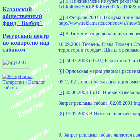
[2]
В Нижнекамске не будет рекламы пи
1cbfd40b6c50c8f9f8f0ce0d73ccd108&fu
Казанский
общественный
[3]
8 Февраля 2001 г. Госдума приняла
фонд "Выбор"
http://www.reklamaster.com/news/showf
[4]
В Тюмени запрещена наружная рекла
Ресурсный центр
по контролю над
10.09.2001 Тюмень. Глава Тюмени Ст
табаком
территории города». Щиты с реклам
[5]
24.07.2003 (10:21) Работники Син
[6]
Орловская мэрия удвоила расценки 
05.12.02 Политическая агитация вме
[7]
30.06.2003 15:16
Новые хозяева на
Запрет рекламы табака. 02.08.2001
ht
[8]
15.05.2003 В Якутске наложен зап
------------
6. Запрет рекламы табака является 