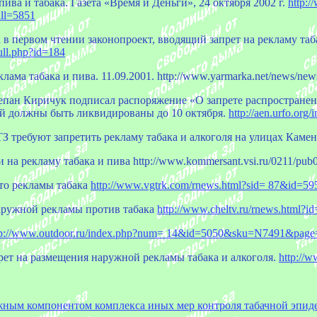
ва и табака. Газета «Время и Деньги», 24 октября 2002 г.
http:
ll=5851
 в первом чтении законопроект, вводящий запрет на рекламу таб
ull.php?id=184
ма табака и пива. 11.09.2001. http://www.yarmarka.net/news/new
епан Киричук подписал распоряжение «О запрете распространен
ой должны быть ликвидированы до 10 октября.
http://aen.urfo.or
ТЗ требуют запретить рекламу табака и алкоголя на улицах Каме
на рекламу табака и пива http://www.kommersant.vsi.ru/0211/pub
сто рекламы табака
http://www.vgtrk.com/rnews.html?sid= 87&id=5
ружной рекламы против табака
http://www.cheltv.ru/rnews.html?
tp://www.outdoor.ru/index.php?num= 14&id=5050&sku=N7491&page
рет на размещения наружной рекламы табака и алкоголя.
http://
важным компонентом комплекса иных мер контроля табачной эпид