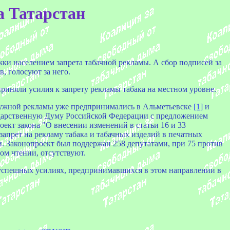
а Татарстан
жки населением запрета табачной рекламы. А сбор подписей за
, голосуют за него.
риняли усилия к запрету рекламы табака на местном уровне.
ружной рекламы уже предпринимались в Альметьевске
[1]
и
осударственную Думу Российской Федерации с предложением
оект закона "О внесении изменений в статьи 16 и 33
запрет на рекламу табака и табачных изделий в печатных
и. Законопроект был поддержан 258 депутатами, при 75 против
ом чтении, отсутствуют.
е успешных усилиях, предпринимавшихся в этом направлении в