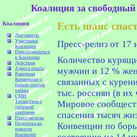
Коалиция за свободный
Коалиция
Есть шанс спас
Документы
Участники
Пресс-релиз от 17 
Коалиции
Присоединиться
Количество курящи
к Коалиции
Действия
мужчин и 12 % женщ
Адреса опыта
Рамочная
связанных с курени
Конвенция о
борьбе против
тыс. россиян (в их 
табака
СМИ
Мировое сообществ
Татарстана о
табачной
спасения тысяч жи
проблеме
Пресс-релизы
Конвенции по борь
Подписка на
новости
состоянию на 14 и
Коалиции