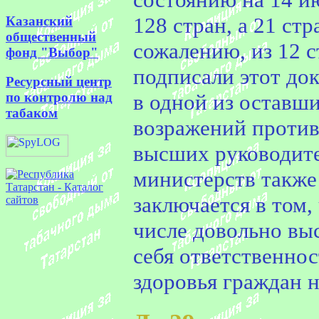
128 стран, а 21 ст
Казанский
общественный
сожалению, из 12 
фонд "Выбор"
подписали этот до
Ресурсный центр
в одной из оставши
по контролю над
табаком
возражений против
высших руководите
министерств также
заключается в том,
числе довольно выс
себя ответственнос
здоровья граждан 