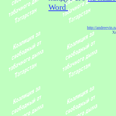
Word
http://
andreevin.n
Х